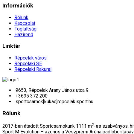
Információk
Rólunk
Kapcsolat
Foglaltság
Házirend
Linktár
Répcelak város
Répcelaki SE
Répcelaki Rakurai
9653, Répcelak Arany János utca 9.
+3695 372 200
sportcsarnok[kukac]repcelakisport.hu
Rólunk
2
2017-ben átadott Sportcsarnokunk 1111 m
-es szabványos, hit
Sport M Evolution – azonos a Veszprémi Aréna padlóborításáv