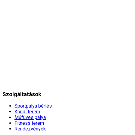
Szolgáltatások
Sportpálya bérlés
Kondi terem
Műfüves pálya
Fitness terem
Rendezvények