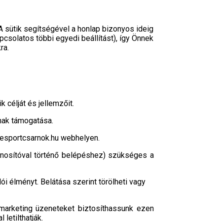
 A sütik segítségével a honlap bizonyos ideig
pcsolatos többi egyedi beállítást), így Önnek
ra.
 célját és jellemzőit.
nak támogatása.
pcesportcsarnok.hu webhelyen.
nosítóval történő belépéshez) szükséges a
i élményt. Belátása szerint törölheti vagy
marketing üzeneteket biztosíthassunk ezen
letilthatják.