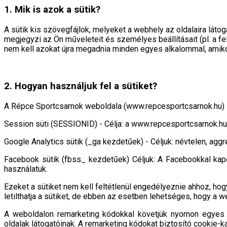
1. Mik is azok a sütik?
A sütik kis szövegfájlok, melyeket a webhely az oldalaira láto
megjegyzi az Ön műveleteit és személyes beállításait (pl. a fe
nem kell azokat újra megadnia minden egyes alkalommal, amikor 
2. Hogyan használjuk fel a sütiket?
A Répce Sportcsarnok weboldala (www.repcesportcsarnok.hu) is 
Session süti (SESSIONID) - Célja: a www.repcesportcsarnok.h
Google Analytics sütik (_ga kezdetűek) - Céljuk: névtelen, ag
Facebook sütik (fbss_ kezdetűek) Céljuk: A Facebookkal ka
használatuk.
Ezeket a sütiket nem kell feltétlenül engedélyeznie ahhoz, hog
letilthatja a sütiket, de ebben az esetben lehetséges, hogy 
A weboldalon remarketing kódokkal követjük nyomon egyes s
oldalak látogatóinak. A remarketing kódokat biztosító cookie-ka