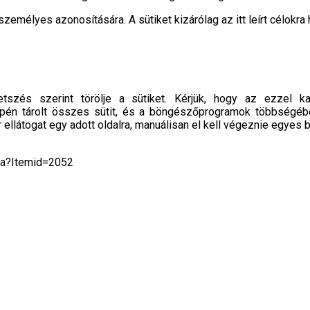
személyes azonosítására. A sütiket kizárólag az itt leírt célokra 
tszés szerint törölje a sütiket. Kérjük, hogy az ezzel ka
pén tárolt összes sütit, és a böngészőprogramok többségében 
llátogat egy adott oldalra, manuálisan el kell végeznie egyes be
ta?Itemid=2052