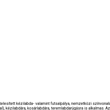
elesített kézilabda- valamint futsalpálya, nemzetközi színvonalú 
al), kézilabdára, kosárlabdára, teremlabdarúgásra is alkalmas.