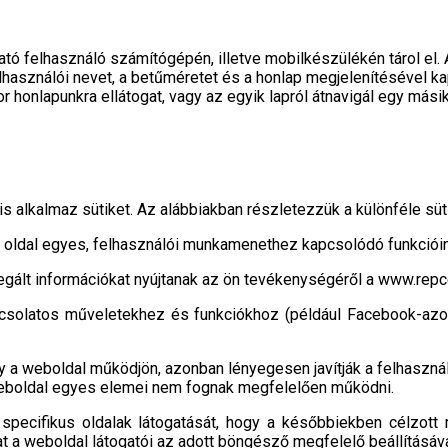
gató felhasználó számítógépén, illetve mobilkészülékén tárol el.
lhasználói nevet, a betűméretet és a honlap megjelenítésével ka
honlapunkra ellátogat, vagy az egyik lapról átnavigál egy másik
alkalmaz sütiket. Az alábbiakban részletezzük a különféle sütik
u oldal egyes, felhasználói munkamenethez kapcsolódó funkciói
gregált információkat nyújtanak az ön tevékenységéről a www.re
pcsolatos műveletekhez és funkciókhoz (például Facebook-azo
y a weboldal működjön, azonban lényegesen javítják a felhasználó
a weboldal egyes elemei nem fognak megfelelően működni.
pecifikus oldalak látogatását, hogy a későbbiekben célzott 
t a weboldal látogatói az adott böngésző megfelelő beállításával 