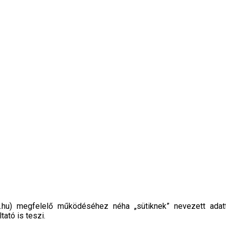
hu) megfelelő működéséhez néha „sütiknek” nevezett adatfáj
ató is teszi.