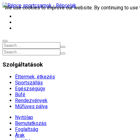
We use cookies to improve our website. By continuing to use 
9653, Répcelak Arany János utca 9.
+3695 372 200
sportcsarnok[kukac]repcelakisport.hu
Szolgáltatások
Éttermek, étkezés
Sportszállás
Egészségügy
Büfé
Rendezvények
Műfüves pálya
Nyitólap
Bemutatkozás
Foglaltság
Árak