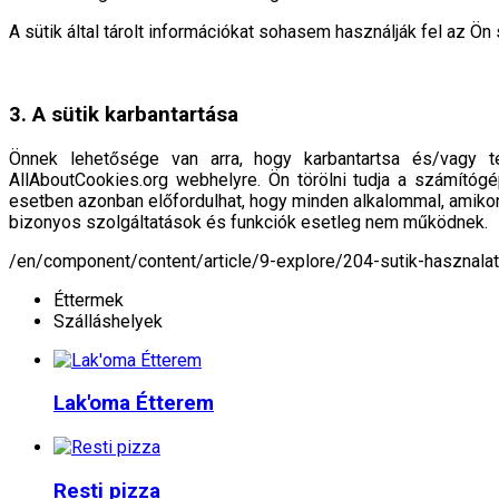
A sütik által tárolt információkat sohasem használják fel az Ön 
3. A sütik karbantartása
Önnek lehetősége van arra, hogy karbantartsa és/vagy te
AllAboutCookies.org webhelyre. Ön törölni tudja a számítógé
esetben azonban előfordulhat, hogy minden alkalommal, amikor e
bizonyos szolgáltatások és funkciók esetleg nem működnek.
/en/component/content/article/9-explore/204-sutik-hasznala
Éttermek
Szálláshelyek
Lak'oma Étterem
Resti pizza