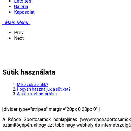
Letöltés
Galéria
Kapcsolat
Main Menu
Prev
Next
Sütik használata
Mik azok a sütik?
Hogyan használjuk a sütiket?
A sütik karbantartása
[divider type="stripes" margin="20px 0 20px 0" ]
A Répce Sportcsarnok honlapjának (www.repcesportcsarnok.
számítógépén, ahogy azt több nagy webhely és internetszolgált