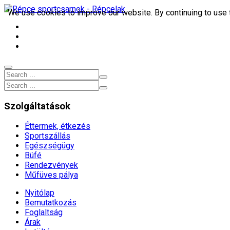
We use cookies to improve our website. By continuing to use 
9653, Répcelak Arany János utca 9.
+3695 372 200
sportcsarnok[kukac]repcelakisport.hu
Szolgáltatások
Éttermek, étkezés
Sportszállás
Egészségügy
Büfé
Rendezvények
Műfüves pálya
Nyitólap
Bemutatkozás
Foglaltság
Árak