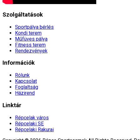
Szolgáltatások
Sportpálya bérlés
Kondi terem
Műfüves pálya
Fitness terem
Rendezvények
Információk
Rólunk
Kapcsolat
Foglaltság
Házirend
Linktár
Répcelak város
Répcelaki SE
Répcelaki Rakurai