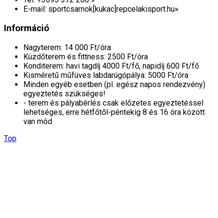
E-mail: sportcsarnok[kukac]repcelakisport.hu»
Információ
Nagyterem: 14 000 Ft/óra
Küzdőterem és fittness: 2500 Ft/óra
Konditerem: havi tagdíj 4000 Ft/fő, napidíj 600 Ft/fő
Kisméretű műfüves labdarúgópálya: 5000 Ft/óra
Minden egyéb esetben (pl. egész napos rendezvény)
egyeztetés szükséges!
- terem és pályabérlés csak előzetes egyeztetéssel
lehetséges, erre hétfőtől-péntekig 8 és 16 óra között
van mód
Top