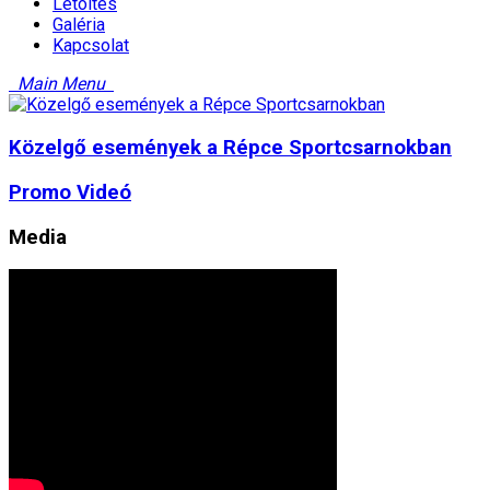
Letöltés
Galéria
Kapcsolat
Main Menu
Közelgő események a Répce Sportcsarnokban
Promo Videó
Media