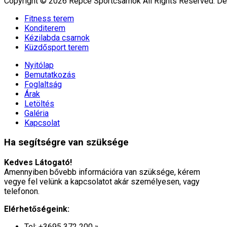
Copyright © 2026 Répce Sportcsarnok All Rights Reserved.
De
Fitness terem
Konditerem
Kézilabda csarnok
Küzdősport terem
Nyitólap
Bemutatkozás
Foglaltság
Árak
Letöltés
Galéria
Kapcsolat
Ha segítségre van szüksége
Kedves Látogató!
Amennyiben bővebb információra van szüksége, kérem
vegye fel velünk a kapcsolatot akár személyesen, vagy
telefonon.
Elérhetőségeink:
Tel: +3695 372 200 »